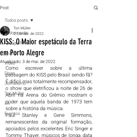
Post
Todos posts
Ton Müller
Todos posts
27 de abr. de 2022
KISS: O Maior espetáculo da Terra
Fotografia
em Porto Alegre
Música
Atualizado:
3 de mai. de 2022
Vídeo
Como escrever sobre a última 
Dicas
passagem do KISS pelo Brasil sendo fã? 
É difícil mas totalmente recompensador, 
Jornalismo
o show que eletrificou a noite de 26 de 
Ton Müller
Abril na Arena do Grêmio mostram o 
poder que aquela banda de 1973 tem 
I.A
sobre a história da música. 
Eventos
Paul Stanley e Gene Simmons, 
remanescentes da original formação, 
apoiados pelos excelentes Eric Singer e 
Tommy Thayer, músicos de longa data 