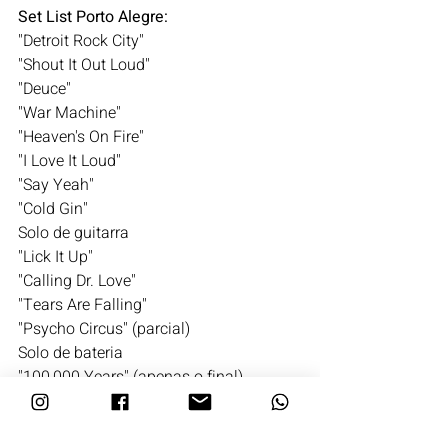
Set List Porto Alegre: 
"Detroit Rock City"
"Shout It Out Loud"
"Deuce"
"War Machine"
"Heaven's On Fire"
"I Love It Loud"
"Say Yeah"
"Cold Gin"
Solo de guitarra
"Lick It Up"
"Calling Dr. Love"
"Tears Are Falling"
"Psycho Circus" (parcial)
Solo de bateria
"100,000 Years" (apenas o final)
Solo de baixo
"God Of Thunder"