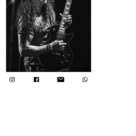
Reuniões presenciais apenas com hora
marcada.
54.996583689
(whatsapp)
Email:
contato@tonmuller.com