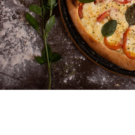
E
Wha