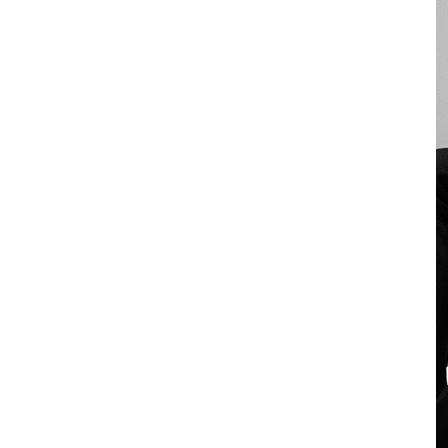
orpions, The Who, Red Hot Chili
5, Foo Fighters e Ed Sheeran —
 para capturar emoções reais,
neos.
 profissional, sensibilidade e
rias com autenticidade. Atua em
axias do Sul, Nova Petrópolis e
o fotografias que unem arte,
iferencial está na agilidade:
 semana e o álbum completo em
rêmio
"Casamentos Awards" na
o grupo internacional The Knot