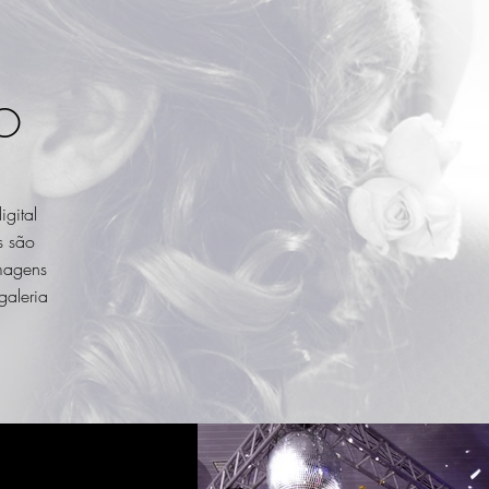
O
gital
s são
magens
galeria