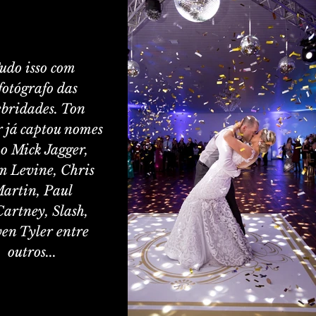
udo isso com
fotógrafo das
ebridades. Ton
r já captou nomes
o Mick Jagger,
 Levine, Chris
artin, Paul
artney, Slash,
ven Tyler entre
outros...