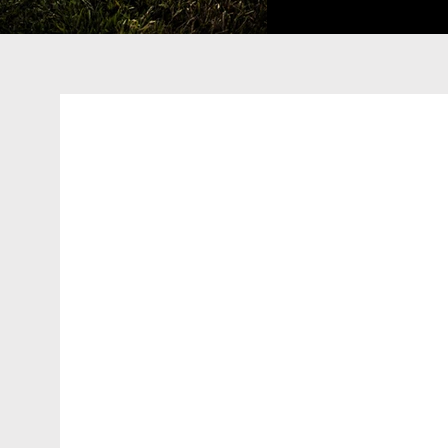
Ton Müller é fotógrafo de ca
reconhecido pelo estilo docu
cinematográfica e entregas extrem
que inclui registros de grandes n