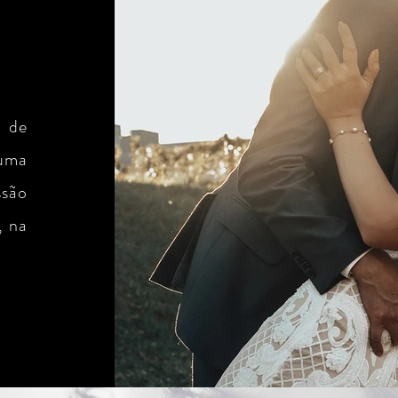
 de
 uma
ssão
, na
.