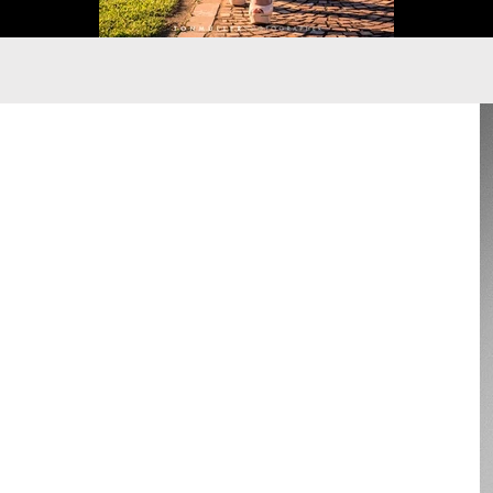
samentos na Serra Gaúcha,
mental artístico, estética
amente rápidas. Com trajetória
omes da música mundial — como