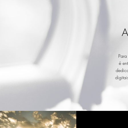
Para 
é en
dedica
digita