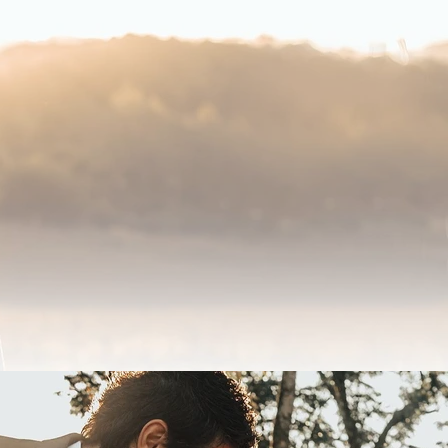
Gaúcha
r