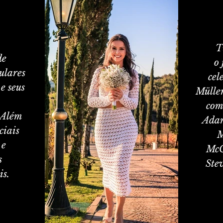
T
de
o 
ulares
cel
e seus
Mülle
com
 Além
Adam
ciais
M
 e
McC
s
Ste
is.