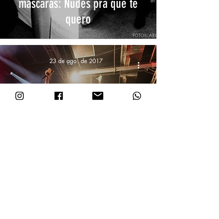
máscaras: Nudes pra que te
quero
23 de ago. de 2017
Mr.Big em Porto Alegre [Fotos]