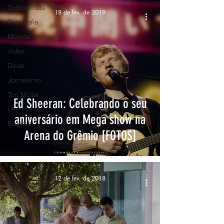
Todos posts
18 de fev. de 2019
Fotografia
Música
Vídeo
Dicas
Jornalismo
Ton Müller
Ed Sheeran: Celebrando o seu
I.A
aniversário em Mega show na
Eventos
Arena do Grêmio [FOTOS]
12 de fev. de 2018