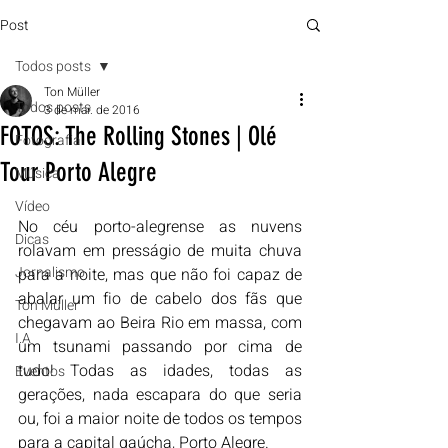
Post
Todos posts
Ton Müller
Todos posts
3 de mar. de 2016
FOTOS: The Rolling Stones | Olé
Fotografia
Tour Porto Alegre
Música
Vídeo
No céu porto-alegrense as nuvens 
Dicas
rolavam em presságio de muita chuva 
Jornalismo
para a noite, mas que não foi capaz de 
abalar um fio de cabelo dos fãs que 
Ton Müller
chegavam ao Beira Rio em massa, com 
I.A
um tsunami passando por cima de 
tudo! Todas as idades, todas as 
Eventos
gerações, nada escapara do que seria 
ou, foi a maior noite de todos os tempos 
para a capital gaúcha, Porto Alegre.