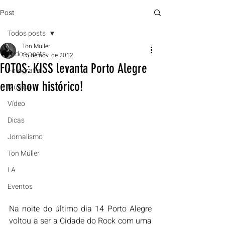
Post
Todos posts
Ton Müller
Todos posts
15 de nov. de 2012
FOTOS: KISS levanta Porto Alegre
Fotografia
em show histórico!
Música
Vídeo
Dicas
Jornalismo
Ton Müller
I.A
Eventos
Na noite do último dia 14 Porto Alegre 
voltou a ser a Cidade do Rock com uma 