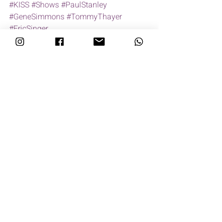
#KISS
#Shows
#PaulStanley
#GeneSimmons
#TommyThayer
#EricSinger
Posts recentes
Ver tudo